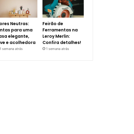
ores Neutras:
Feirão de
intas para uma
Ferramentas na
asa elegante,
Leroy Merlin:
eve e acolhedora
Confira detalhes!
1 semana atrás
1 semana atrás