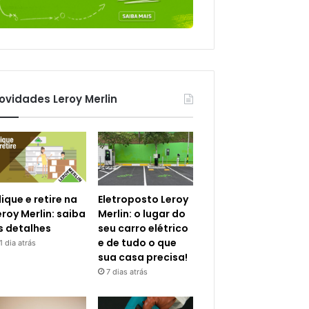
ovidades Leroy Merlin
lique e retire na
Eletroposto Leroy
eroy Merlin: saiba
Merlin: o lugar do
s detalhes
seu carro elétrico
e de tudo o que
1 dia atrás
sua casa precisa!
7 dias atrás