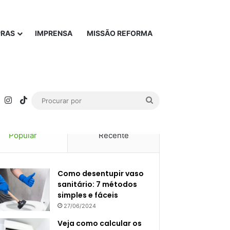
PRAS
IMPRENSA
MISSÃO REFORMA
rest
YouTube
Instagram
TikTok
Procurar
por
Popular
Recente
Como desentupir vaso
sanitário: 7 métodos
simples e fáceis
27/06/2024
Veja como calcular os