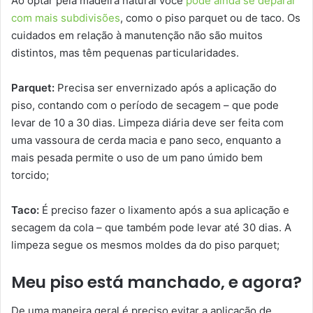
Ao optar pela madeira natural você
pode ainda se deparar
com mais subdivisões
, como o piso parquet ou de taco. Os
cuidados em relação à manutenção não são muitos
distintos, mas têm pequenas particularidades.
Parquet:
Precisa ser envernizado após a aplicação do
piso, contando com o período de secagem – que pode
levar de 10 a 30 dias. Limpeza diária deve ser feita com
uma vassoura de cerda macia e pano seco, enquanto a
mais pesada permite o uso de um pano úmido bem
torcido;
Taco:
É preciso fazer o lixamento após a sua aplicação e
secagem da cola – que também pode levar até 30 dias. A
limpeza segue os mesmos moldes da do piso parquet;
Meu piso está manchado, e agora?
De uma maneira geral é preciso evitar a aplicação de