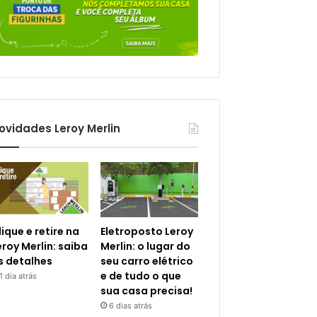
ovidades Leroy Merlin
lique e retire na
Eletroposto Leroy
eroy Merlin: saiba
Merlin: o lugar do
s detalhes
seu carro elétrico
e de tudo o que
1 dia atrás
sua casa precisa!
6 dias atrás