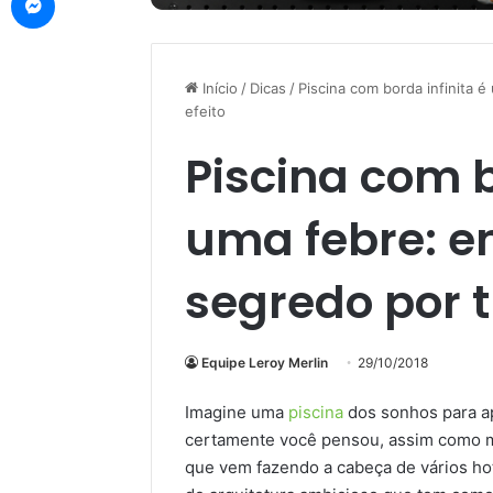
Início
/
Dicas
/
Piscina com borda infinita 
efeito
Piscina com b
uma febre: e
segredo por t
Equipe Leroy Merlin
29/10/2018
Imagine uma
piscina
dos sonhos para ap
certamente você pensou, assim como mui
que vem fazendo a cabeça de vários hot