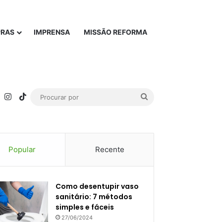
PRAS
IMPRENSA
MISSÃO REFORMA
rest
YouTube
Instagram
TikTok
Procurar
por
Popular
Recente
Como desentupir vaso
sanitário: 7 métodos
simples e fáceis
27/06/2024