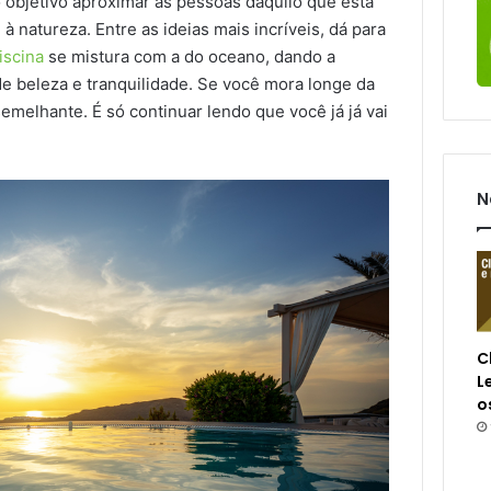
 objetivo aproximar as pessoas daquilo que está
à natureza. Entre as ideias mais incríveis, dá para
iscina
se mistura com a do oceano, dando a
e beleza e tranquilidade. Se você mora longe da
emelhante. É só continuar lendo que você já já vai
N
C
L
o