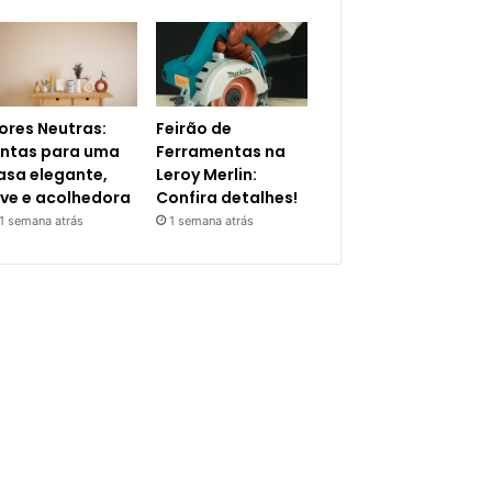
ores Neutras:
Feirão de
intas para uma
Ferramentas na
asa elegante,
Leroy Merlin:
eve e acolhedora
Confira detalhes!
1 semana atrás
1 semana atrás