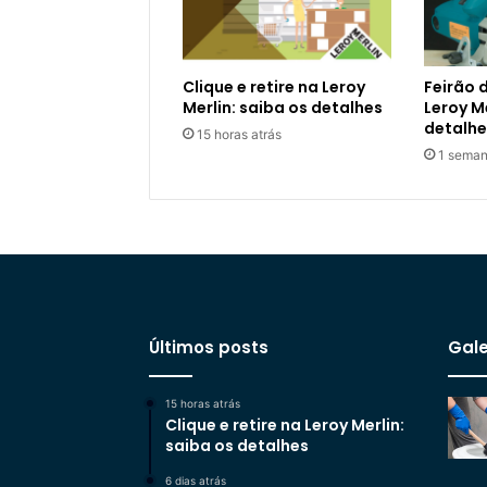
Clique e retire na Leroy
Feirão 
Merlin: saiba os detalhes
Leroy Me
detalhe
15 horas atrás
1 seman
Últimos posts
Gale
15 horas atrás
Clique e retire na Leroy Merlin:
saiba os detalhes
6 dias atrás