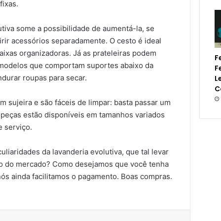
fixas.
lutiva some a possibilidade de aumentá-la, se
irir acessórios separadamente. O cesto é ideal
aixas organizadoras. Já as prateleiras podem
F
 modelos que comportam suportes abaixo da
F
durar roupas para secar.
L
C
m sujeira e são fáceis de limpar: basta passar um
 peças estão disponíveis em tamanhos variados
e serviço.
liaridades da lavanderia evolutiva, que tal levar
ço do mercado? Como desejamos que você tenha
ós ainda facilitamos o pagamento. Boas compras.
est
Compartilhar via e-mail