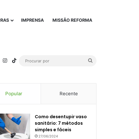
PRAS
IMPRENSA
MISSÃO REFORMA
rest
YouTube
Instagram
TikTok
Procurar
por
Popular
Recente
Como desentupir vaso
sanitário: 7 métodos
simples e fáceis
27/06/2024