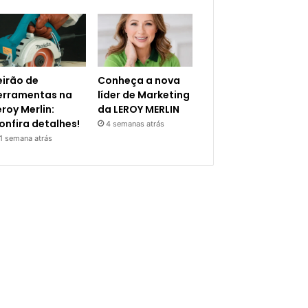
eirão de
Conheça a nova
erramentas na
líder de Marketing
eroy Merlin:
da LEROY MERLIN
onfira detalhes!
4 semanas atrás
1 semana atrás