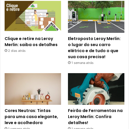
Clique e retire na Leroy
Eletroposto Leroy Merlin:
Merlin: saiba os detalhes
o lugar do seu carro
elétrico e de tudo o que
2 dias atrás
sua casa precisa!
1 semana atrás
Cores Neutras: Tintas
Feirão de Ferramentas na
para uma casa elegante,
Leroy Merlin: Confira
leve e acolhedora
detalhes!
1 semana atrás
1 semana atrás