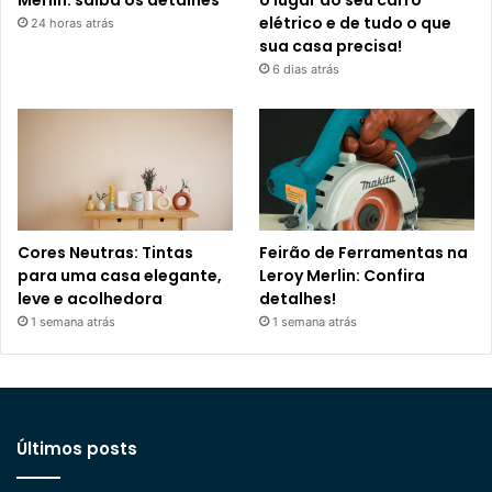
Merlin: saiba os detalhes
o lugar do seu carro
elétrico e de tudo o que
24 horas atrás
sua casa precisa!
6 dias atrás
Cores Neutras: Tintas
Feirão de Ferramentas na
para uma casa elegante,
Leroy Merlin: Confira
leve e acolhedora
detalhes!
1 semana atrás
1 semana atrás
Últimos posts