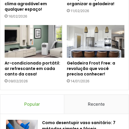
clima agradável em
organizar a geladeira!
qualquer espaço!
11/02/2026
16/02/2026
Ar-condicionado portátil:
Geladeira Frost Free: a
ar refrescante em cada
revolução que você
canto da casa!
precisa conhecer!
09/02/2026
14/01/2026
Popular
Recente
Como desentupir vaso sanitário: 7
métodos simples e fáceis