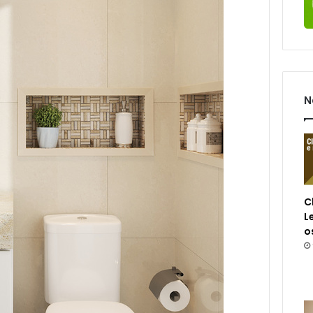
N
C
L
o