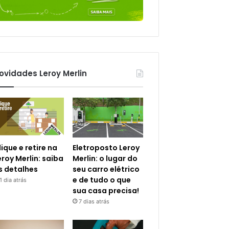
ovidades Leroy Merlin
lique e retire na
Eletroposto Leroy
eroy Merlin: saiba
Merlin: o lugar do
s detalhes
seu carro elétrico
e de tudo o que
1 dia atrás
sua casa precisa!
7 dias atrás