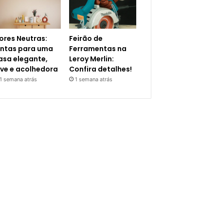
ores Neutras:
Feirão de
intas para uma
Ferramentas na
asa elegante,
Leroy Merlin:
eve e acolhedora
Confira detalhes!
1 semana atrás
1 semana atrás