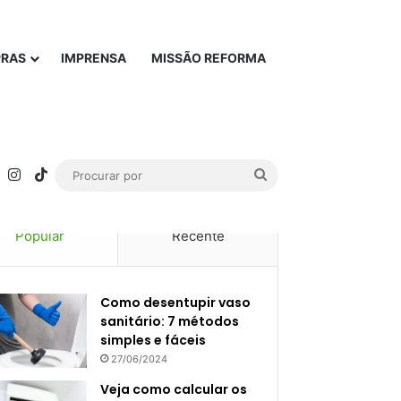
PRAS
IMPRENSA
MISSÃO REFORMA
rest
YouTube
Instagram
TikTok
Procurar
por
Popular
Recente
Como desentupir vaso
sanitário: 7 métodos
simples e fáceis
27/06/2024
Veja como calcular os