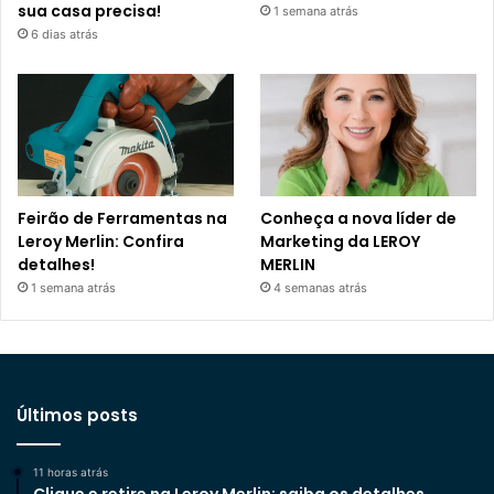
sua casa precisa!
1 semana atrás
6 dias atrás
Feirão de Ferramentas na
Conheça a nova líder de
Leroy Merlin: Confira
Marketing da LEROY
detalhes!
MERLIN
1 semana atrás
4 semanas atrás
Últimos posts
11 horas atrás
Clique e retire na Leroy Merlin: saiba os detalhes