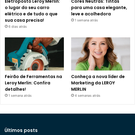
Eletroposto Leroy Merlin:
Cores Neutras: Tintas
o lugar do seu carro
para uma casa elegante,
elétrico e de tudo o que
leve e acolhedora
sua casa precisa!
1 semana atrás
6 dias atrás
Feirão de Ferramentas na
Conheça a nova líder de
Leroy Merlin: Confira
Marketing da LEROY
detalhes!
MERLIN
1 semana atrás
4 semanas atrás
Últimos posts