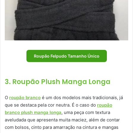
Roupão Felpudo Tamanho Único
3. Roupão Plush Manga Longa
O
roupão branco
é um dos modelos mais tradicionais, já
que se destaca pela cor neutra. É o caso do
roupão
branco plush manga longa
, uma peça com textura
aveludada que apresenta muita maciez, além de contar
com bolsos, cinto para amarração na cintura e mangas