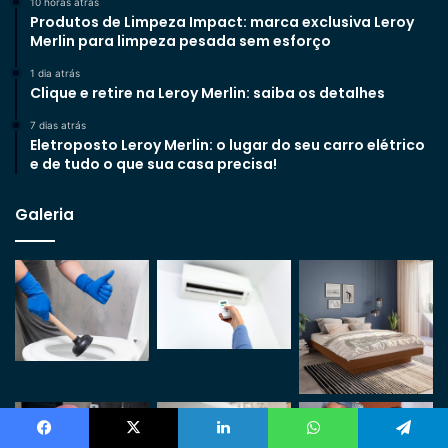
10 horas atrás
Produtos de Limpeza Impact: marca exclusiva Leroy
Merlin para limpeza pesada sem esforço
1 dia atrás
Clique e retire na Leroy Merlin: saiba os detalhes
7 dias atrás
Eletroposto Leroy Merlin: o lugar do seu carro elétrico
e de tudo o que sua casa precisa!
Galeria
Facebook
X
Linkedin
WhatsApp
Telegram