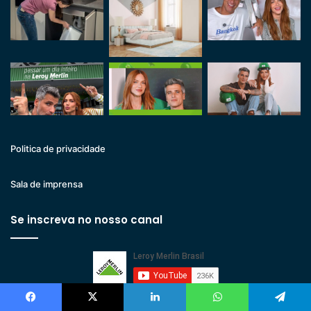
Politica de privacidade
Sala de imprensa
Se inscreva no nosso canal
Facebook
X
Linkedin
WhatsApp
Telegram