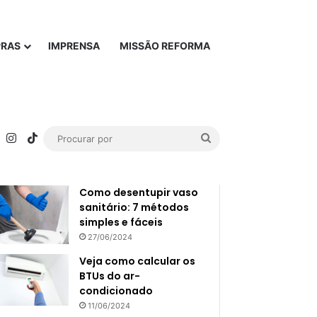
PRAS
IMPRENSA
MISSÃO REFORMA
rest
YouTube
Instagram
TikTok
Procurar
Popular
Recente
por
Como desentupir vaso
sanitário: 7 métodos
simples e fáceis
27/06/2024
Veja como calcular os
BTUs do ar-
condicionado
11/06/2024