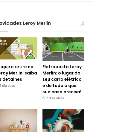
ovidades Leroy Merlin
lique e retire na
Eletroposto Leroy
eroy Merlin: saiba
Merlin: o lugar do
s detalhes
seu carro elétrico
e de tudo o que
1 dia atrás
sua casa precisa!
7 dias atrás