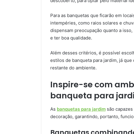
descoberto, para optar pelo material ide
Para as banquetas que ficarão em locai
intempéries, como raios solares e chuva
dispensam preocupação quanto a isso,
e ter boa qualidade.
Além desses critérios, é possível esco
estilos de banqueta para jardim, já qu
restante do ambiente.
Inspire-se com amb
banqueta para jard
As
banquetas para jardim
são capazes 
decoração, garantindo, portanto, funci
Banquetas combinando