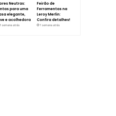
ores Neutras:
Feirão de
intas para uma
Ferramentas na
asa elegante,
Leroy Merlin:
eve e acolhedora
Confira detalhes!
1 semana atrás
1 semana atrás