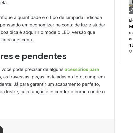
ela.
ifique a quantidade e o tipo de lâmpada indicada
E
á pensando em economizar na conta de luz e ajudar
M
boa dica é adquirir o modelo LED, versão que
s
e
 a incandescente.
s
tres e pendentes
s, você pode precisar de alguns
acessórios para
es, as travessas, peças instaladas no teto, cumprem
dente. Já para garantir um acabamento perfeito,
ra lustre, cuja função é esconder o buraco onde o
est
Compartilhar via e-mail