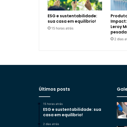
ESG e sustentabilidade:
Produto
sua casa em equilíbrio!
Impact:
Leroy M
15 horas atrás
pesada
2 dias a
Últimos posts
Gale
15 horas atrás
ESG e sustentabilidade: sua
casa em equilíbrio!
2 dias atrás