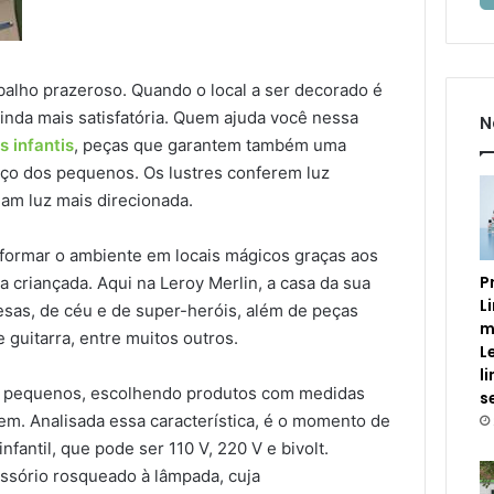
alho prazeroso. Quando o local a ser decorado é
 ainda mais satisfatória. Quem ajuda você nessa
N
s infantis
, peças que garantem também uma
aço dos pequenos. Os lustres conferem luz
am luz mais direcionada.
sformar o ambiente em locais mágicos graças aos
P
criançada. Aqui na Leroy Merlin, a casa da sua
L
esas, de céu e de super-heróis, além de peças
m
 guitarra, entre muitos outros.
L
l
s pequenos, escolhendo produtos com medidas
s
em. Analisada essa característica, é o momento de
nfantil, que pode ser 110 V, 220 V e bivolt.
essório rosqueado à lâmpada, cuja