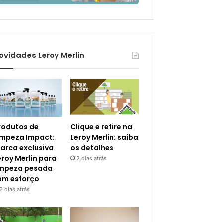
ovidades Leroy Merlin
rodutos de
Clique e retire na
impeza Impact:
Leroy Merlin: saiba
arca exclusiva
os detalhes
eroy Merlin para
2 dias atrás
impeza pesada
em esforço
2 dias atrás