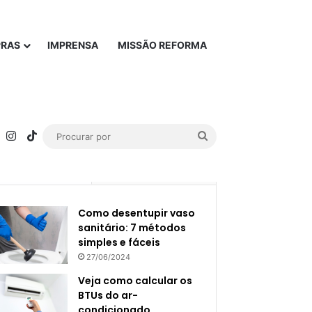
PRAS
IMPRENSA
MISSÃO REFORMA
rest
YouTube
Instagram
TikTok
Procurar
por
Popular
Recente
Como desentupir vaso
sanitário: 7 métodos
simples e fáceis
27/06/2024
Veja como calcular os
BTUs do ar-
condicionado