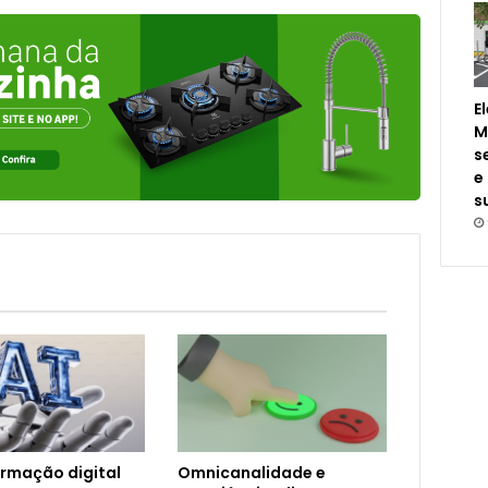
E
M
s
e
s
rmação digital
Omnicanalidade e