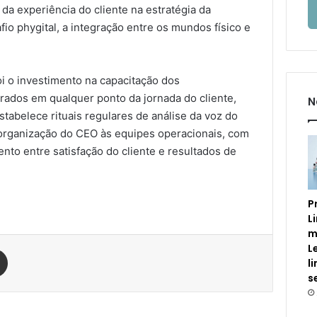
da experiência do cliente na estratégia da
io phygital, a integração entre os mundos físico e
i o investimento na capacitação dos
rados em qualquer ponto da jornada do cliente,
N
estabelece rituais regulares de análise da voz do
 organização do CEO às equipes operacionais, com
nto entre satisfação do cliente e resultados de
P
L
m
L
est
Compartilhar via e-mail
l
s