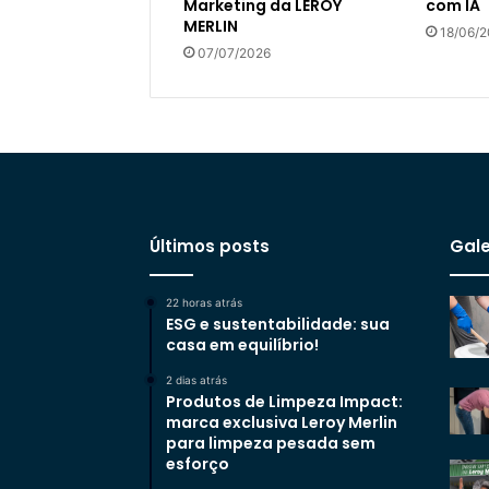
Marketing da LEROY
com IA
MERLIN
18/06/
07/07/2026
Últimos posts
Gale
22 horas atrás
ESG e sustentabilidade: sua
casa em equilíbrio!
2 dias atrás
Produtos de Limpeza Impact:
marca exclusiva Leroy Merlin
para limpeza pesada sem
esforço