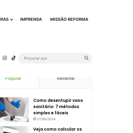
PRAS
IMPRENSA
MISSÃO REFORMA
rest
YouTube
Instagram
TikTok
Procurar
por
Popular
Recente
Como desentupir vaso
sanitário: 7 métodos
simples e fáceis
27/06/2024
Veja como calcular os