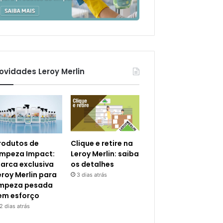
ovidades Leroy Merlin
rodutos de
Clique e retire na
impeza Impact:
Leroy Merlin: saiba
arca exclusiva
os detalhes
eroy Merlin para
3 dias atrás
impeza pesada
em esforço
2 dias atrás