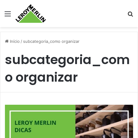
Menu
Pr
Início
/
subcategoria_como organizar
subcategoria_com
o organizar