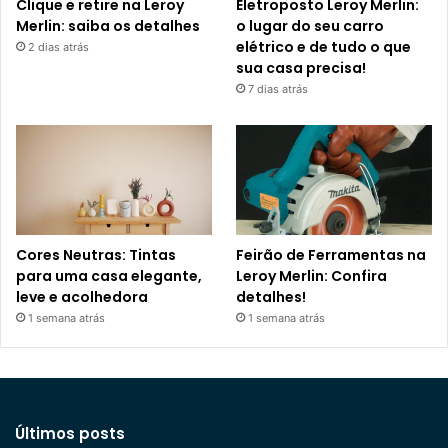
Clique e retire na Leroy
Eletroposto Leroy Merlin:
Merlin: saiba os detalhes
o lugar do seu carro
elétrico e de tudo o que
2 dias atrás
sua casa precisa!
7 dias atrás
Cores Neutras: Tintas
Feirão de Ferramentas na
para uma casa elegante,
Leroy Merlin: Confira
leve e acolhedora
detalhes!
1 semana atrás
1 semana atrás
Últimos posts