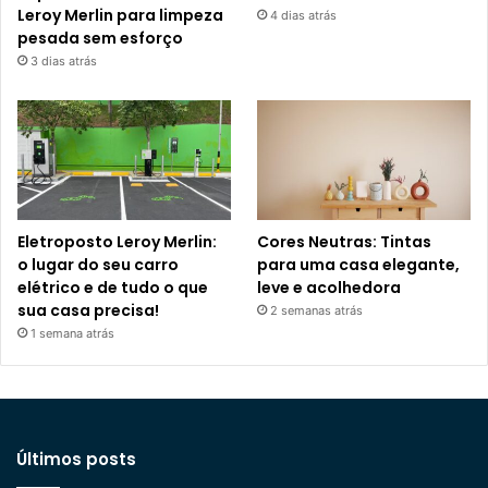
Leroy Merlin para limpeza
4 dias atrás
pesada sem esforço
3 dias atrás
Eletroposto Leroy Merlin:
Cores Neutras: Tintas
o lugar do seu carro
para uma casa elegante,
elétrico e de tudo o que
leve e acolhedora
sua casa precisa!
2 semanas atrás
1 semana atrás
Últimos posts