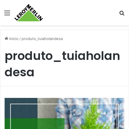
Menu
Pr
Início
/
produto_tuiaholandesa
produto_tuiaholan
desa