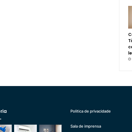
C
T
c
l
ria
Politica de privacidade
Sala de imprensa