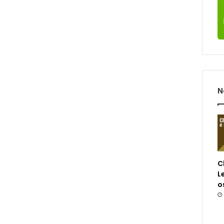
N
C
L
o