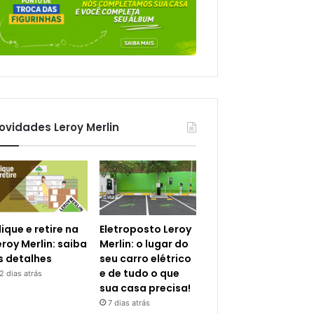
ovidades Leroy Merlin
lique e retire na
Eletroposto Leroy
eroy Merlin: saiba
Merlin: o lugar do
s detalhes
seu carro elétrico
e de tudo o que
2 dias atrás
sua casa precisa!
7 dias atrás