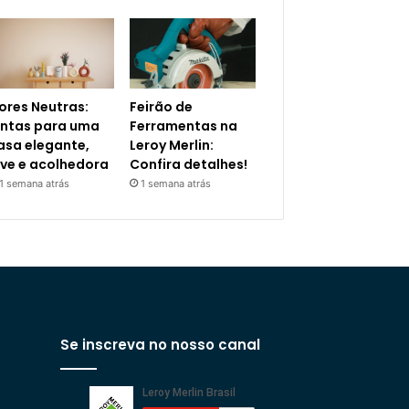
ores Neutras:
Feirão de
intas para uma
Ferramentas na
asa elegante,
Leroy Merlin:
eve e acolhedora
Confira detalhes!
1 semana atrás
1 semana atrás
Se inscreva no nosso canal