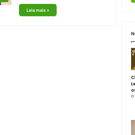
Leia mais »
N
C
L
o