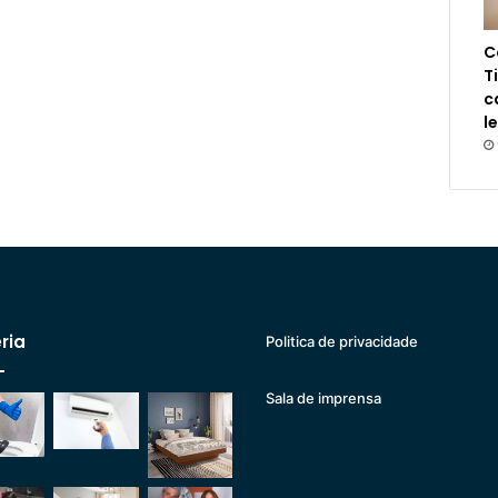
C
T
c
l
ria
Politica de privacidade
Sala de imprensa