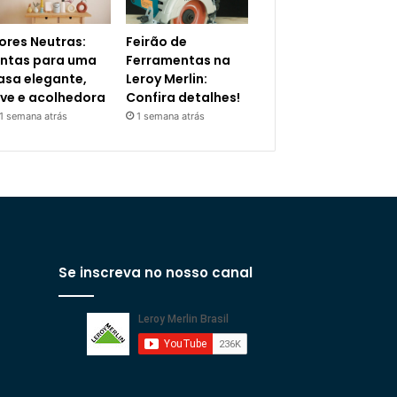
ores Neutras:
Feirão de
intas para uma
Ferramentas na
asa elegante,
Leroy Merlin:
eve e acolhedora
Confira detalhes!
1 semana atrás
1 semana atrás
Se inscreva no nosso canal