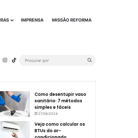
PRAS
IMPRENSA
MISSÃO REFORMA
rest
YouTube
Instagram
TikTok
Procurar
por
Popular
Recente
Como desentupir vaso
sanitário: 7 métodos
simples e fáceis
27/06/2024
Veja como calcular os
BTUs do ar-
condicionado