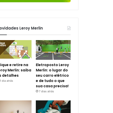
ovidades Leroy Merlin
lique e retire na
Eletroposto Leroy
eroy Merlin: saiba
Merlin: o lugar do
s detalhes
seu carro elétrico
e de tudo o que
1 dia atrás
sua casa precisa!
7 dias atrás