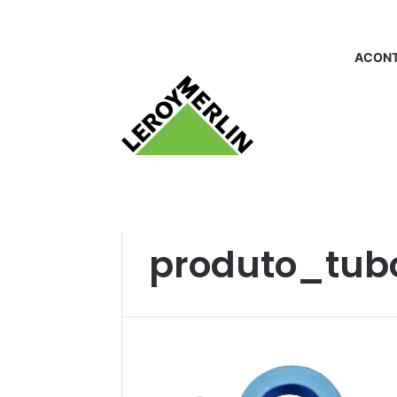
ACONT
Início
/
produto_tubo de ligacao
produto_tubo