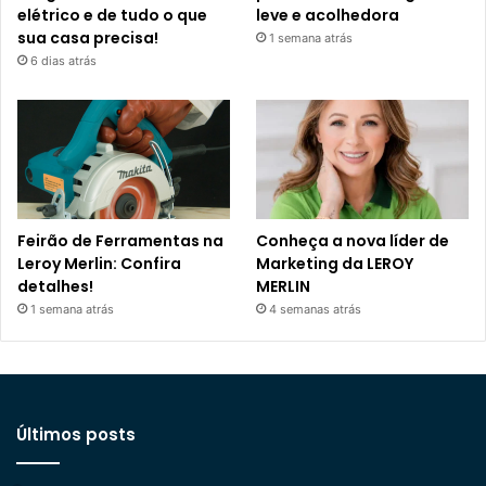
elétrico e de tudo o que
leve e acolhedora
sua casa precisa!
1 semana atrás
6 dias atrás
Feirão de Ferramentas na
Conheça a nova líder de
Leroy Merlin: Confira
Marketing da LEROY
detalhes!
MERLIN
1 semana atrás
4 semanas atrás
Últimos posts