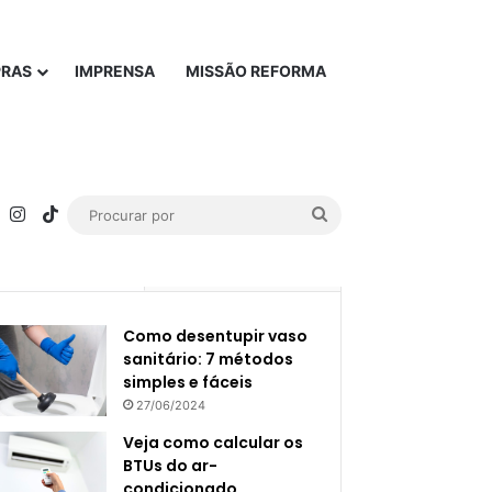
PRAS
IMPRENSA
MISSÃO REFORMA
rest
YouTube
Instagram
TikTok
Procurar
por
Popular
Recente
Como desentupir vaso
sanitário: 7 métodos
simples e fáceis
27/06/2024
Veja como calcular os
BTUs do ar-
condicionado