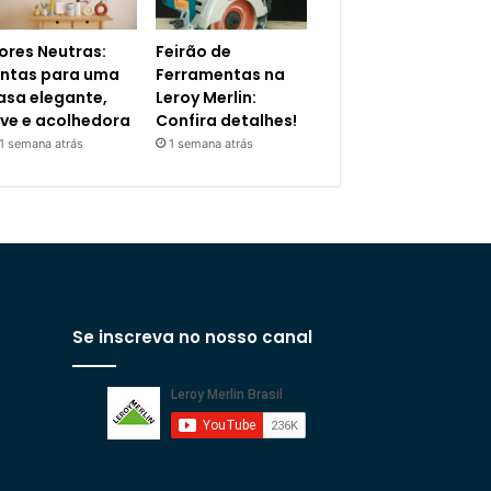
ores Neutras:
Feirão de
intas para uma
Ferramentas na
asa elegante,
Leroy Merlin:
eve e acolhedora
Confira detalhes!
1 semana atrás
1 semana atrás
Se inscreva no nosso canal