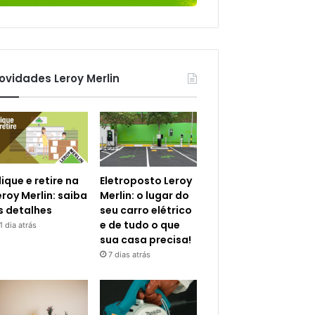
ovidades Leroy Merlin
lique e retire na
Eletroposto Leroy
eroy Merlin: saiba
Merlin: o lugar do
s detalhes
seu carro elétrico
e de tudo o que
1 dia atrás
sua casa precisa!
7 dias atrás