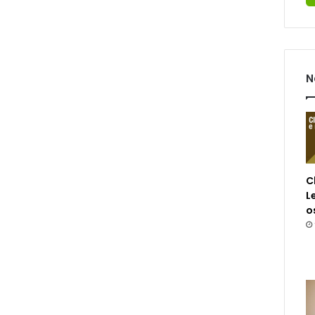
N
C
L
o