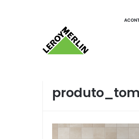
ACONT
Início
/
produto_tomadas
produto_to