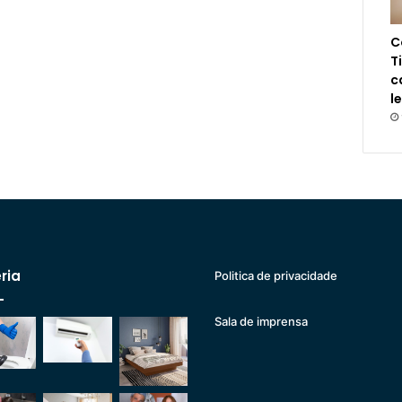
C
T
c
l
ria
Politica de privacidade
Sala de imprensa