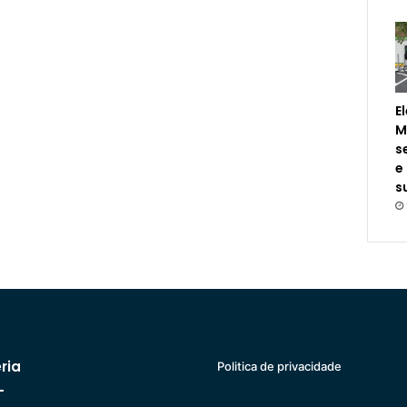
E
M
s
e
s
ria
Politica de privacidade