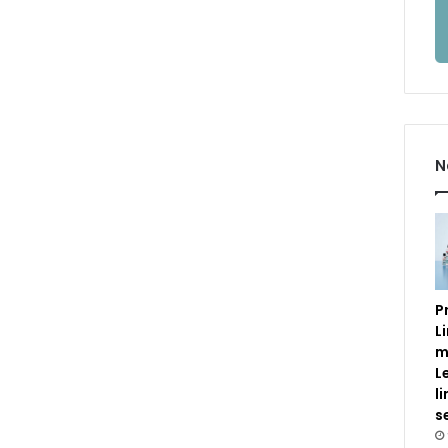
N
P
L
m
L
l
s