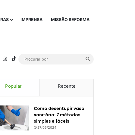
PRAS
IMPRENSA
MISSÃO REFORMA
rest
YouTube
Instagram
TikTok
Procurar
por
Popular
Recente
Como desentupir vaso
sanitário: 7 métodos
simples e fáceis
27/06/2024