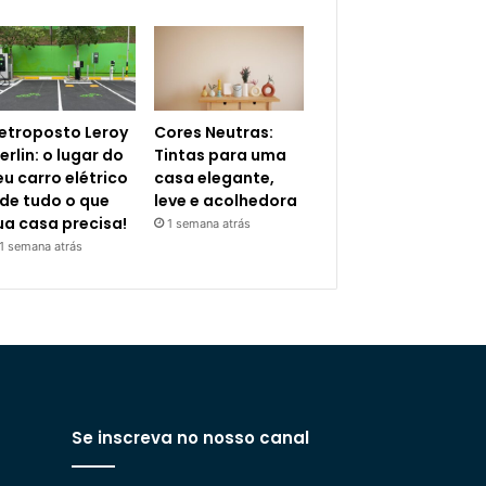
letroposto Leroy
Cores Neutras:
erlin: o lugar do
Tintas para uma
eu carro elétrico
casa elegante,
 de tudo o que
leve e acolhedora
ua casa precisa!
1 semana atrás
1 semana atrás
Se inscreva no nosso canal