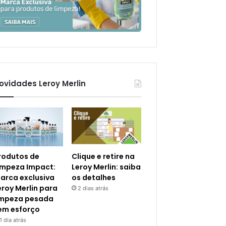
ovidades Leroy Merlin
rodutos de
Clique e retire na
impeza Impact:
Leroy Merlin: saiba
arca exclusiva
os detalhes
eroy Merlin para
2 dias atrás
impeza pesada
em esforço
1 dia atrás