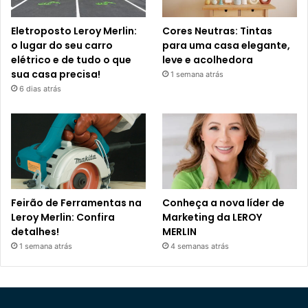
Eletroposto Leroy Merlin:
Cores Neutras: Tintas
o lugar do seu carro
para uma casa elegante,
elétrico e de tudo o que
leve e acolhedora
sua casa precisa!
1 semana atrás
6 dias atrás
Feirão de Ferramentas na
Conheça a nova líder de
Leroy Merlin: Confira
Marketing da LEROY
detalhes!
MERLIN
1 semana atrás
4 semanas atrás