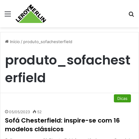
Menu
Pr
Início
/
produto_sofachesterfield
produto_sofachest
erfield
Dicas
05/05/2023
52
Sofá Chesterfield: inspire-se com 16
modelos clássicos