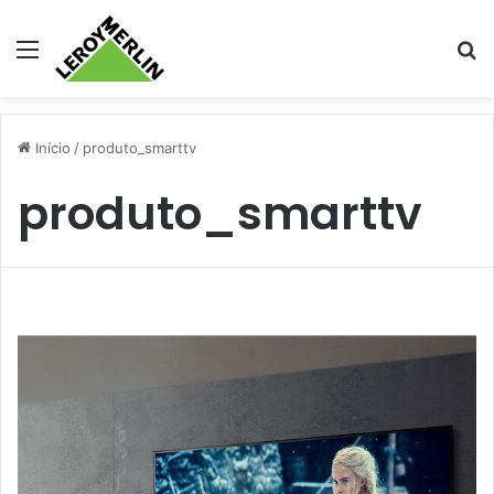
Menu
Pr
Início
/
produto_smarttv
produto_smarttv