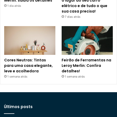
Merlin: saiba os detalhes
o lugar do seu carro
elétrico e de tudo o que
1 dia atrás
sua casa precisa!
7 dias atrás
Cores Neutras: Tintas
Feirão de Ferramentas na
para uma casa elegante,
Leroy Merlin: Confira
leve e acolhedora
detalhes!
1 semana atrás
1 semana atrás
Últimos posts