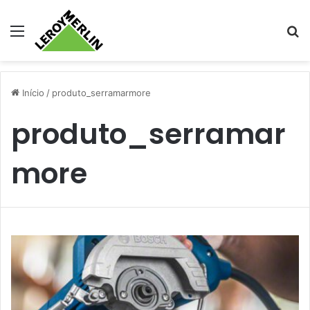
Menu
Pr
Início
/
produto_serramarmore
produto_serramar
more