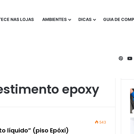
ECE NAS LOJAS
AMBIENTES
DICAS
GUIA DE COM
Pinte
estimento epoxy
543
 líquido” (piso Epóxi)