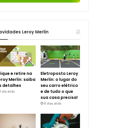
ovidades Leroy Merlin
lique e retire na
Eletroposto Leroy
eroy Merlin: saiba
Merlin: o lugar do
s detalhes
seu carro elétrico
e de tudo o que
1 dia atrás
sua casa precisa!
6 dias atrás