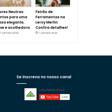
ores Neutras:
Feirão de
intas para uma
Ferramentas na
asa elegante,
Leroy Merlin:
eve e acolhedora
Confira detalhes!
1 semana atrás
1 semana atrás
Se inscreva no nosso canal