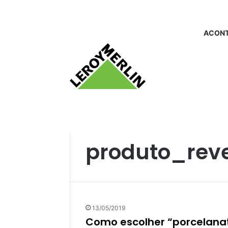
ACONT
Início
/
produto_revestimento epoxy
produto_rev
13/05/2019
Como escolher “porcelanato