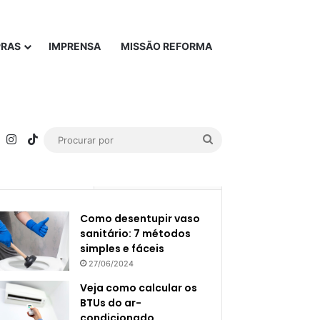
PRAS
IMPRENSA
MISSÃO REFORMA
rest
YouTube
Instagram
TikTok
Procurar
por
Popular
Recente
Como desentupir vaso
sanitário: 7 métodos
simples e fáceis
27/06/2024
Veja como calcular os
BTUs do ar-
condicionado