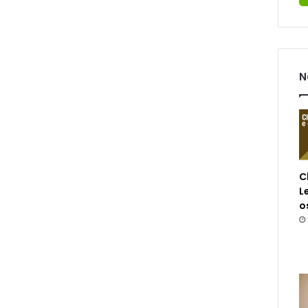
N
C
L
o