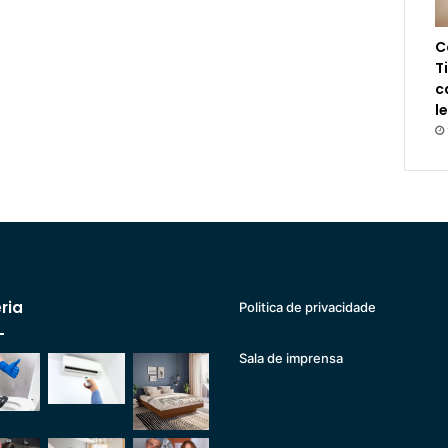
C
T
c
l
ria
Politica de privacidade
Sala de imprensa