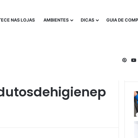
ECE NAS LOJAS
AMBIENTES
DICAS
GUIA DE COM
Pinte
chorro
dutosdehigienep