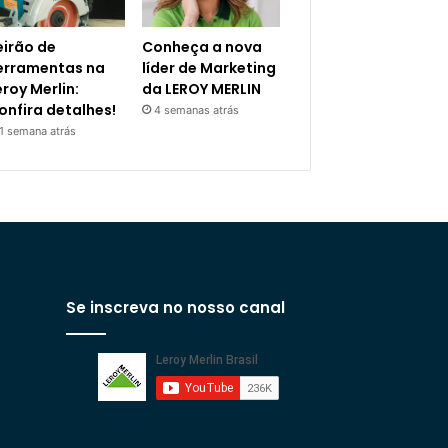
eirão de
Conheça a nova
erramentas na
líder de Marketing
eroy Merlin:
da LEROY MERLIN
onfira detalhes!
4 semanas atrás
1 semana atrás
Se inscreva no nosso canal