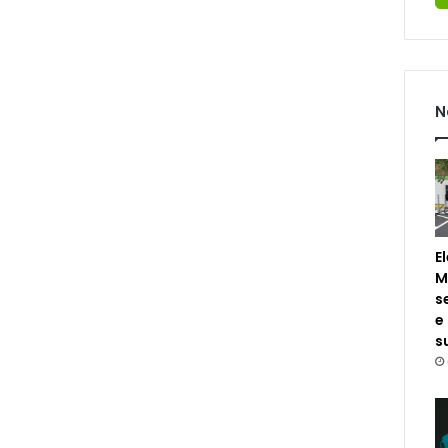
N
E
M
s
e
s