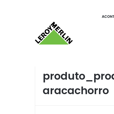
ACONT
Início
/
produto_produtosdehigieneparaca
produto_pro
aracachorro