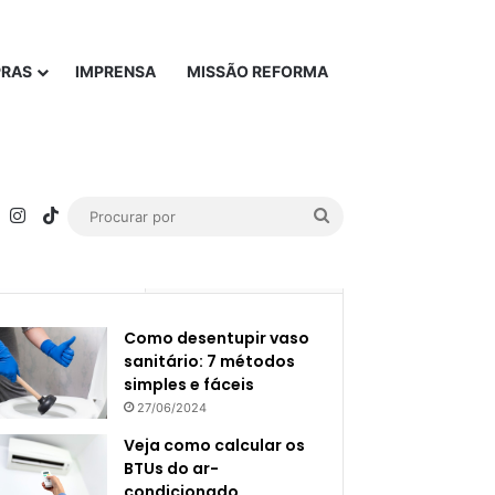
PRAS
IMPRENSA
MISSÃO REFORMA
rest
YouTube
Instagram
TikTok
Procurar
por
Popular
Recente
Como desentupir vaso
sanitário: 7 métodos
simples e fáceis
27/06/2024
Veja como calcular os
BTUs do ar-
condicionado