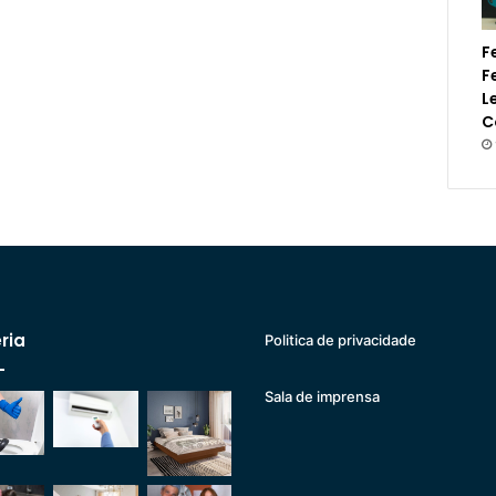
F
F
L
C
ria
Politica de privacidade
Sala de imprensa