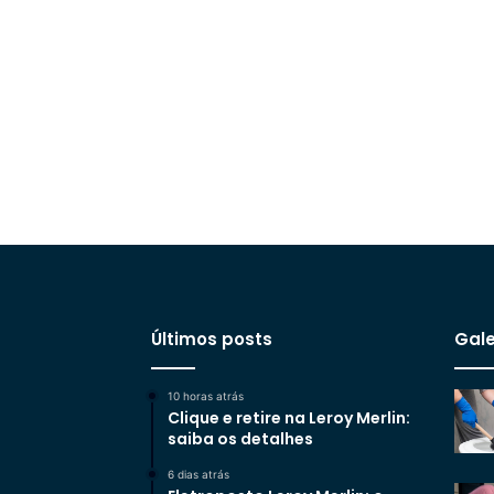
Últimos posts
Gale
10 horas atrás
Clique e retire na Leroy Merlin:
saiba os detalhes
6 dias atrás