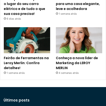
o lugar do seu carro
para uma casa elegante,
elétrico e de tudo o que
leve e acolhedora
sua casa precisa!
1 semana atrás
6 dias atrás
Feirão de Ferramentas na
Conheça a nova líder de
Leroy Merlin: Confira
Marketing da LEROY
detalhes!
MERLIN
1 semana atrás
4 semanas atrás
Últimos posts