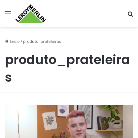
Menu
Pr
Início
/
produto_prateleiras
produto_prateleira
s