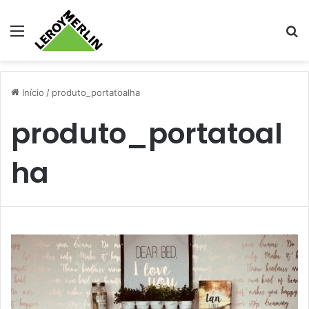
Menu
Pr
Início
/
produto_portatoalha
produto_portatoal
ha