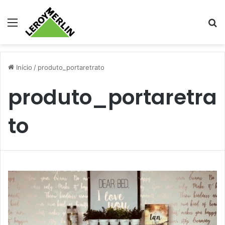
Menu
Pr
Início
/
produto_portaretrato
produto_portaretra
to