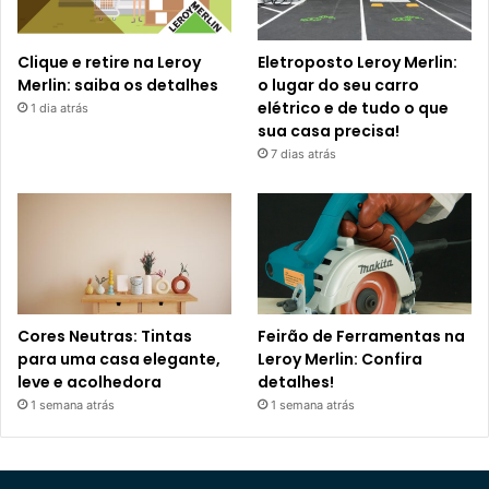
Clique e retire na Leroy
Eletroposto Leroy Merlin:
Merlin: saiba os detalhes
o lugar do seu carro
elétrico e de tudo o que
1 dia atrás
sua casa precisa!
7 dias atrás
Cores Neutras: Tintas
Feirão de Ferramentas na
para uma casa elegante,
Leroy Merlin: Confira
leve e acolhedora
detalhes!
1 semana atrás
1 semana atrás