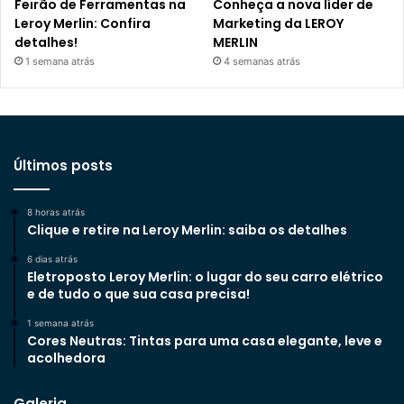
Feirão de Ferramentas na
Conheça a nova líder de
Leroy Merlin: Confira
Marketing da LEROY
detalhes!
MERLIN
1 semana atrás
4 semanas atrás
Últimos posts
8 horas atrás
Clique e retire na Leroy Merlin: saiba os detalhes
6 dias atrás
Eletroposto Leroy Merlin: o lugar do seu carro elétrico
e de tudo o que sua casa precisa!
1 semana atrás
Cores Neutras: Tintas para uma casa elegante, leve e
acolhedora
Galeria