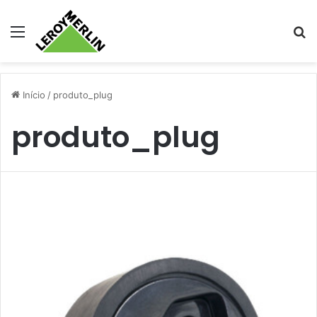
Menu
Pr
Início
/
produto_plug
produto_plug