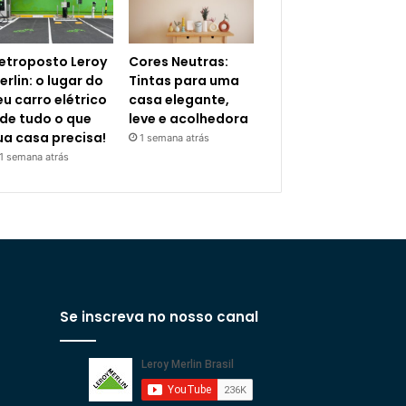
letroposto Leroy
Cores Neutras:
erlin: o lugar do
Tintas para uma
eu carro elétrico
casa elegante,
 de tudo o que
leve e acolhedora
ua casa precisa!
1 semana atrás
1 semana atrás
Se inscreva no nosso canal