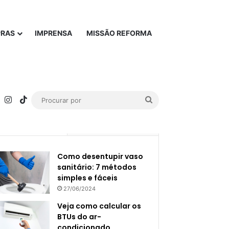
PRAS
IMPRENSA
MISSÃO REFORMA
rest
YouTube
Instagram
TikTok
Procurar
por
Popular
Recente
Como desentupir vaso
sanitário: 7 métodos
simples e fáceis
27/06/2024
Veja como calcular os
BTUs do ar-
condicionado