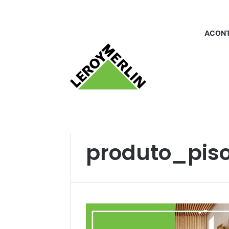
ACONT
Início
/
produto_piso externo
produto_piso