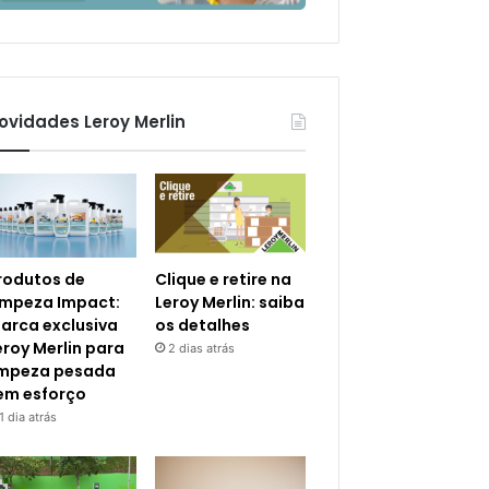
ovidades Leroy Merlin
rodutos de
Clique e retire na
impeza Impact:
Leroy Merlin: saiba
arca exclusiva
os detalhes
eroy Merlin para
2 dias atrás
impeza pesada
em esforço
1 dia atrás