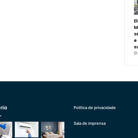
E
M
s
e
s
ria
Politica de privacidade
Sala de imprensa