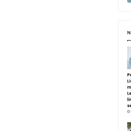
N
P
L
m
L
l
s