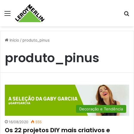
Menu
Pr
Início
/
produto_pinus
produto_pinus
Decoração e Tendência
16/08/2020
555
Os 22 projetos DIY mais criativos e