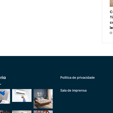
C
T
c
l
ria
Politica de privacidade
Sala de imprensa