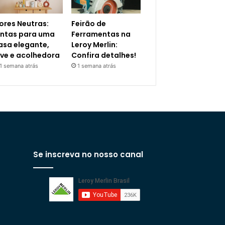
ores Neutras:
Feirão de
intas para uma
Ferramentas na
asa elegante,
Leroy Merlin:
eve e acolhedora
Confira detalhes!
1 semana atrás
1 semana atrás
Se inscreva no nosso canal