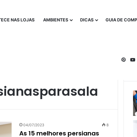
ECE NAS LOJAS
AMBIENTES
DICAS
GUIA DE COM
Pinte
sianasparasala
04/07/2023
8
As 15 melhores persianas