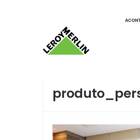
ACONT
Início
/
produto_persianasparasala
produto_per