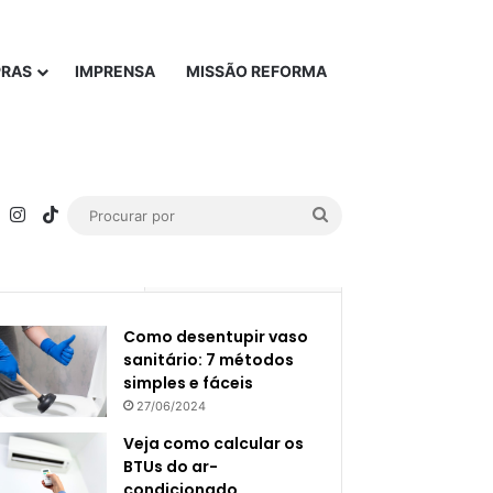
PRAS
IMPRENSA
MISSÃO REFORMA
rest
YouTube
Instagram
TikTok
Procurar
por
Popular
Recente
Como desentupir vaso
sanitário: 7 métodos
simples e fáceis
27/06/2024
Veja como calcular os
BTUs do ar-
condicionado