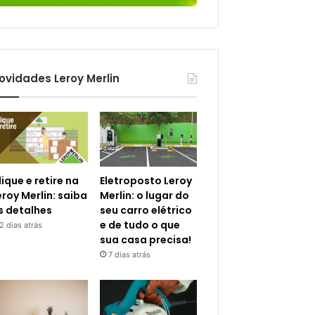
ovidades Leroy Merlin
lique e retire na
Eletroposto Leroy
eroy Merlin: saiba
Merlin: o lugar do
s detalhes
seu carro elétrico
e de tudo o que
2 dias atrás
sua casa precisa!
7 dias atrás