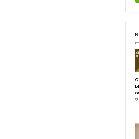
N
C
L
o