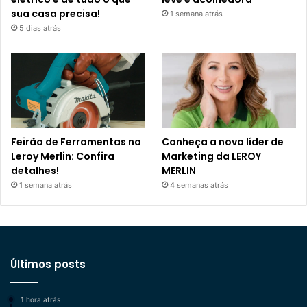
sua casa precisa!
1 semana atrás
5 dias atrás
Feirão de Ferramentas na
Conheça a nova líder de
Leroy Merlin: Confira
Marketing da LEROY
detalhes!
MERLIN
1 semana atrás
4 semanas atrás
Últimos posts
1 hora atrás