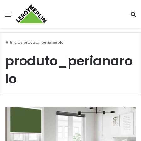
Menu
Pr
Início
/
produto_perianarolo
produto_perianaro
lo