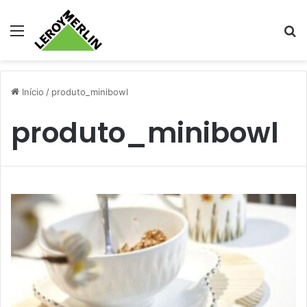
Menu
Pr
Início
/
produto_minibowl
produto_minibowl