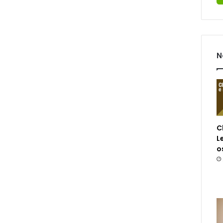
N
C
L
o