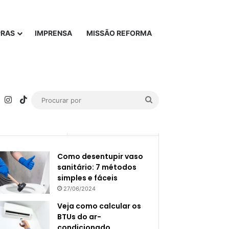
PRAS
IMPRENSA
MISSÃO REFORMA
rest
YouTube
Instagram
TikTok
Procurar
por
Popular
Recente
Como desentupir vaso
sanitário: 7 métodos
simples e fáceis
27/06/2024
Veja como calcular os
BTUs do ar-
condicionado