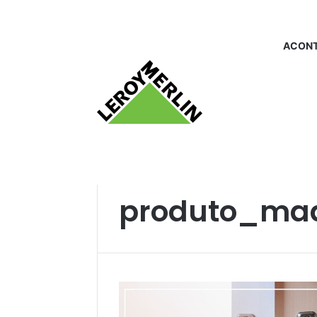
ACONT
Início
/
produto_madeiras
produto_mad