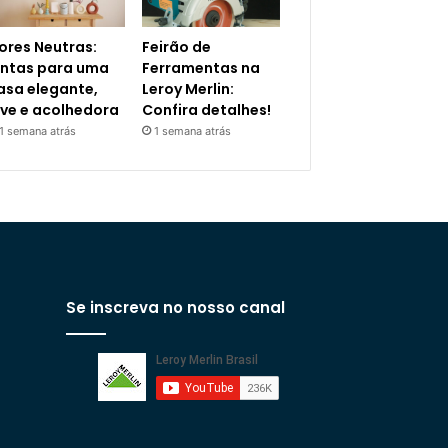
ores Neutras:
Feirão de
intas para uma
Ferramentas na
asa elegante,
Leroy Merlin:
eve e acolhedora
Confira detalhes!
1 semana atrás
1 semana atrás
Se inscreva no nosso canal