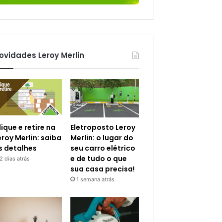
ovidades Leroy Merlin
lique e retire na
Eletroposto Leroy
eroy Merlin: saiba
Merlin: o lugar do
s detalhes
seu carro elétrico
e de tudo o que
2 dias atrás
sua casa precisa!
1 semana atrás