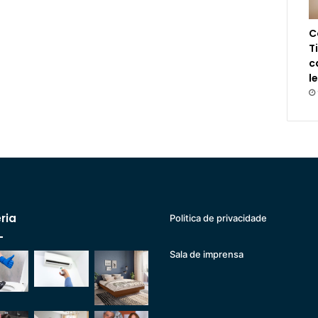
C
T
c
l
ria
Politica de privacidade
Sala de imprensa