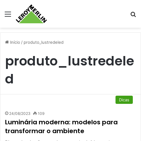
Menu
Pr
Início
/
produto_lustredeled
produto_lustredele
d
Dicas
24/08/2023
109
Luminária moderna: modelos para
transformar o ambiente