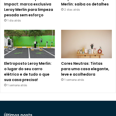
Impact: marca exclusiva
Merlin: saiba os detalhes
Leroy Merlin para limpeza
2 dias atrás
pesada sem esforço
1 dia atrás
Eletroposto Leroy Merlin:
Cores Neutras: Tintas
o lugar do seu carro
para uma casa elegante,
elétrico e de tudo o que
leve e acolhedora
sua casa precisa!
1 semana atrás
1 semana atrás
Últimos posts