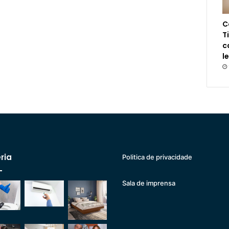
C
T
c
l
ria
Politica de privacidade
Sala de imprensa