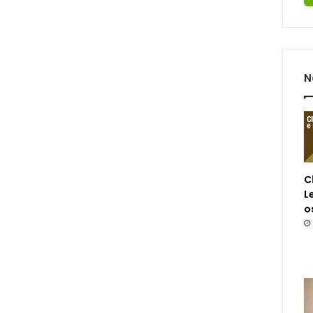
N
C
L
o