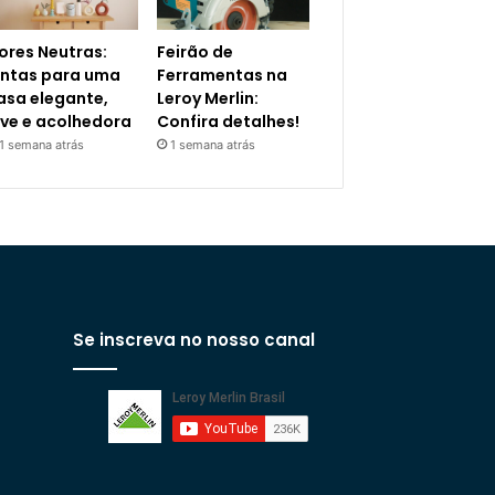
ores Neutras:
Feirão de
intas para uma
Ferramentas na
asa elegante,
Leroy Merlin:
eve e acolhedora
Confira detalhes!
1 semana atrás
1 semana atrás
Se inscreva no nosso canal