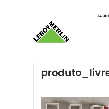
ACONT
Início
/
produto_livreiro
produto_livre