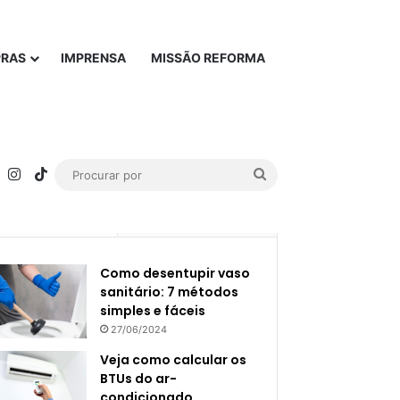
PRAS
IMPRENSA
MISSÃO REFORMA
rest
YouTube
Instagram
TikTok
Procurar
por
Popular
Recente
Como desentupir vaso
sanitário: 7 métodos
simples e fáceis
27/06/2024
Veja como calcular os
BTUs do ar-
condicionado