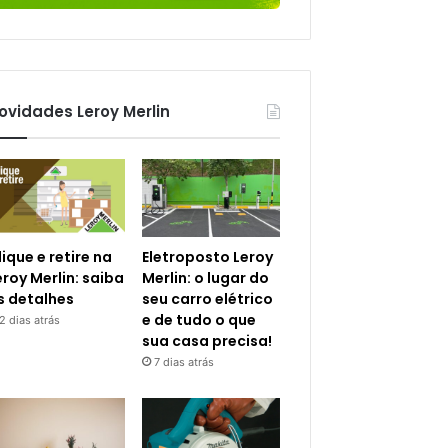
ovidades Leroy Merlin
lique e retire na
Eletroposto Leroy
eroy Merlin: saiba
Merlin: o lugar do
s detalhes
seu carro elétrico
e de tudo o que
2 dias atrás
sua casa precisa!
7 dias atrás