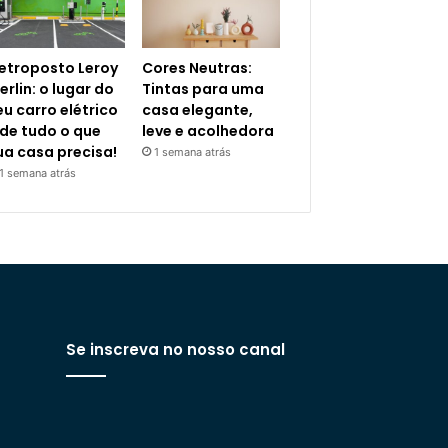
letroposto Leroy
Cores Neutras:
erlin: o lugar do
Tintas para uma
eu carro elétrico
casa elegante,
 de tudo o que
leve e acolhedora
ua casa precisa!
1 semana atrás
1 semana atrás
Se inscreva no nosso canal