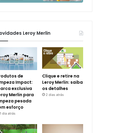
ovidades Leroy Merlin
rodutos de
Clique e retire na
impeza Impact:
Leroy Merlin: saiba
arca exclusiva
os detalhes
eroy Merlin para
2 dias atrás
impeza pesada
em esforço
1 dia atrás