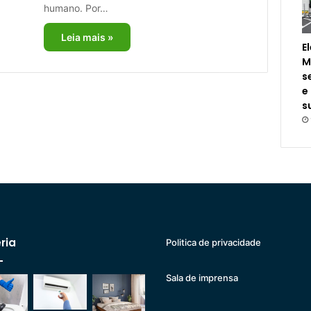
humano. Por…
Leia mais »
E
M
s
e
s
ria
Politica de privacidade
Sala de imprensa