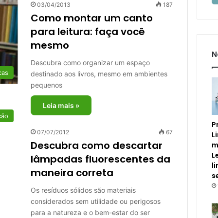
03/04/2013
187
Como montar um canto
para leitura: faça você
mesmo
N
Descubra como organizar um espaço
cas
destinado aos livros, mesmo em ambientes
pequenos
Leia mais »
ção
P
07/07/2012
67
L
Descubra como descartar
m
L
lâmpadas fluorescentes da
l
maneira correta
s
Os resíduos sólidos são materiais
considerados sem utilidade ou perigosos
para a natureza e o bem-estar do ser