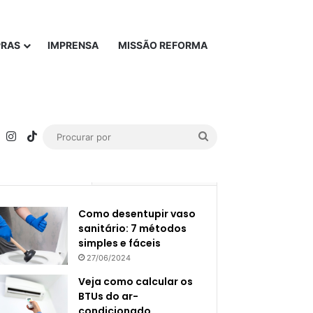
PRAS
IMPRENSA
MISSÃO REFORMA
rest
YouTube
Instagram
TikTok
Procurar
por
Popular
Recente
Como desentupir vaso
sanitário: 7 métodos
simples e fáceis
27/06/2024
Veja como calcular os
BTUs do ar-
condicionado