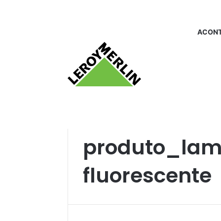
ACONT
Início
/
produto_lampada fluorescente
produto_la
fluorescente