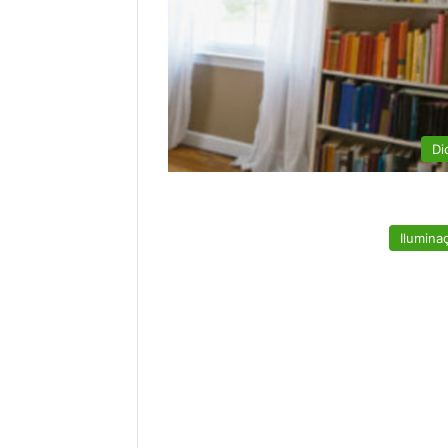
Di
Ilumina