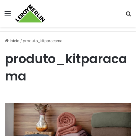
Menu
Pr
Início
/
produto_kitparacama
produto_kitparaca
ma