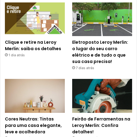
Clique e retire na Leroy
Eletroposto Leroy Merlin:
Merlin: saiba os detalhes
o lugar do seu carro
elétrico e de tudo o que
1 dia atrás
sua casa precisa!
7 dias atrás
Cores Neutras: Tintas
Feirão de Ferramentas na
para uma casa elegante,
Leroy Merlin: Confira
leve e acolhedora
detalhes!