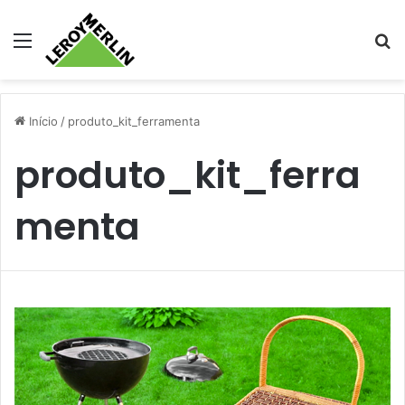
Menu
Pr
Início
/
produto_kit_ferramenta
produto_kit_ferra
menta