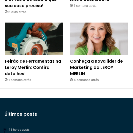
sua casa precisa!
1 semana atrás
6 dias atrás
Feirão de Ferramentas na
Conheça a nova líder de
Leroy Merlin: Confira
Marketing da LEROY
detalhes!
MERLIN
1 semana atrás
4 semanas atrás
Últimos posts
13 horas atrás