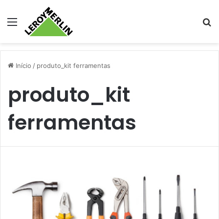
Menu
Pr
Início
/
produto_kit ferramentas
produto_kit
ferramentas