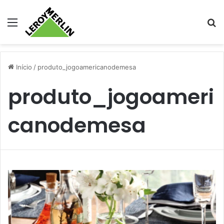
Menu
Pr
Início
/
produto_jogoamericanodemesa
produto_jogoameri
canodemesa