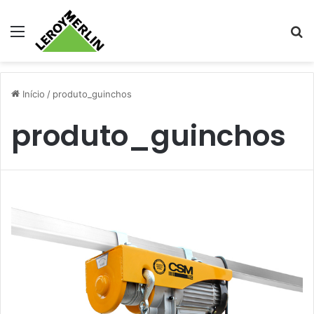
Menu
Pr
Início
/
produto_guinchos
produto_guinchos